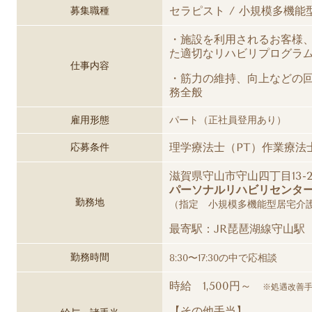
セラピスト / 小規模多機能
募集職種
・施設を利用されるお客様
た適切なリハビリプログラ
仕事内容
・筋力の維持、向上などの
務全般
雇用形態
パート（正社員登用あり）
理学療法士（PT）作業療法
応募条件
滋賀県守山市守山四丁目13-2
パーソナルリハビリセンタ
勤務地
（指定 小規模多機能型居宅介
最寄駅：JR琵琶湖線守山駅
勤務時間
8:30〜17:30の中で応相談
時給 1,500円～
※処遇改善
【その他手当】