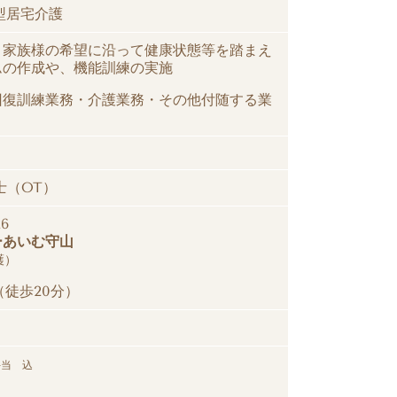
型居宅介護
、家族様の希望に沿って健康状態等を踏まえ
ムの作成や、機能訓練の実施
回復訓練業務・介護業務・その他付随する業
士（OT）
6
ーあいむ守山
護）
（徒歩20分）
手当 込