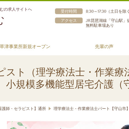
むの求人サイトへ
受付時間
8:30～17:30（土日を除
む
アクセス
JR琵琶湖線「守山駅」
無料駐車場あり
草津事業所新規オープン
先輩の声
ピスト（理学療法士・作業療
 小規模多機能型居宅介護（
看護師・セラピスト】通所
理学療法士・作業療法士パート【守山市