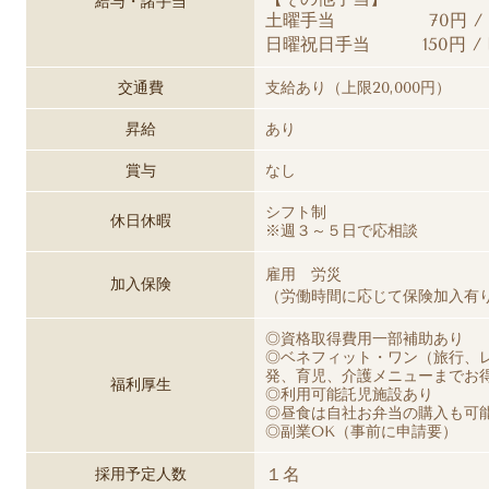
給与・諸手当
土曜手当 70円 / 
日曜祝日手当 150円 /
交通費
支給あり（上限20,000円）
昇給
あり
賞与
なし
シフト制
休日休暇
※週３～５日で応相談
雇用 労災
加入保険
（労働時間に応じて保険加入有
◎資格取得費用一部補助あり
◎ベネフィット・ワン（旅行、
発、育児、介護メニューまでお
福利厚生
◎利用可能託児施設あり
◎昼食は自社お弁当の購入も可
◎副業OK（事前に申請要）
１名
採用予定人数