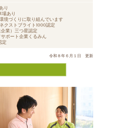
あり
車場あり
場環境づくりに取り組んでいます
ネクストブライト1000認定
進企業）
三つ星
認定
てサポート企業くるみん
認定
令和８年６月１日 更新