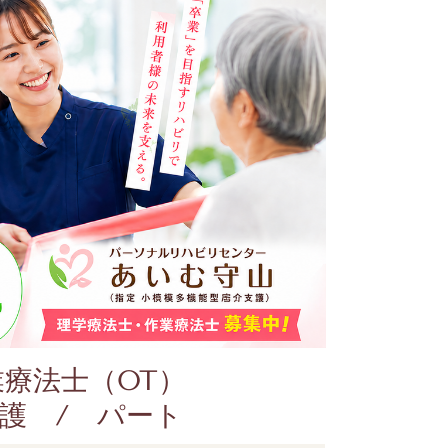
業療法士（OT）
護 / パート